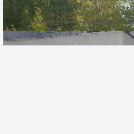
работ различной сложности; прокладка нар
ООО «Стройэнергомонтаж» осуществляет р
строящихся домах в Орле и Орловской обла
скидок...
Качество выполненных работ
Микрорайоны: Зареченский, Болховский, новая Ботаника и други