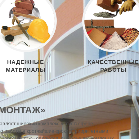
НАДЕЖНЫЕ
КАЧЕСТВЕННЫЕ
МАТЕРИАЛЫ
РАБОТЫ
ОМОНТАЖ»
авляет широкий комплекс услуг в сфере
во работы в кротчайшие сроки. Приоритетными
энергомонтаж» являются: выполнение земляных